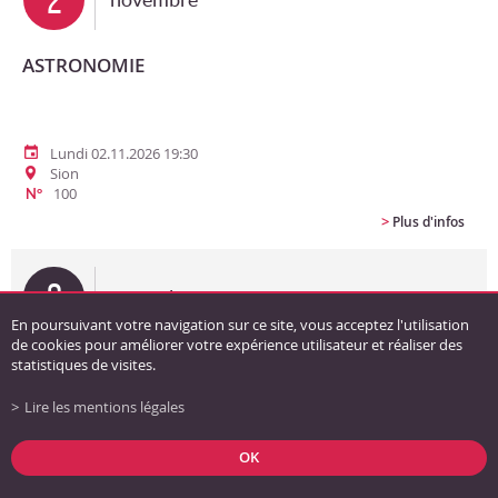
ASTRONOMIE
Lundi 02.11.2026 19:30
Sion
100
N°
>
Plus d'infos
3
novembre
En poursuivant votre navigation sur ce site, vous acceptez l'utilisation
de cookies pour améliorer votre expérience utilisateur et réaliser des
ATELIER D'ECRITURE
statistiques de visites.
Lire les mentions légales
Mardi 03.11.2026 18:30
OK
Sion
23
N°