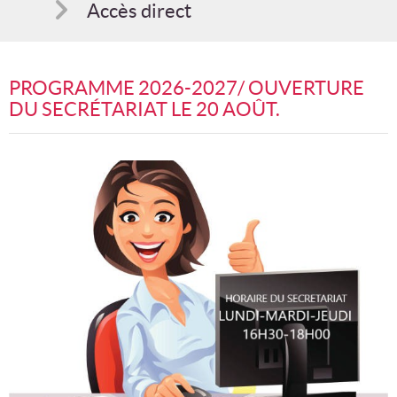
Accès direct
Comment s'inscrire
PROGRAMME 2026-2027/ OUVERTURE
Suggestions
DU SECRÉTARIAT LE 20 AOÛT.
Bon cadeau
Programme en PDF