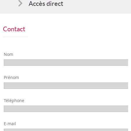
Accès direct
Comment s'inscrire
Contact
Suggestions
Bon cadeau
Nom
Programme en PDF
Prénom
Téléphone
E-mail