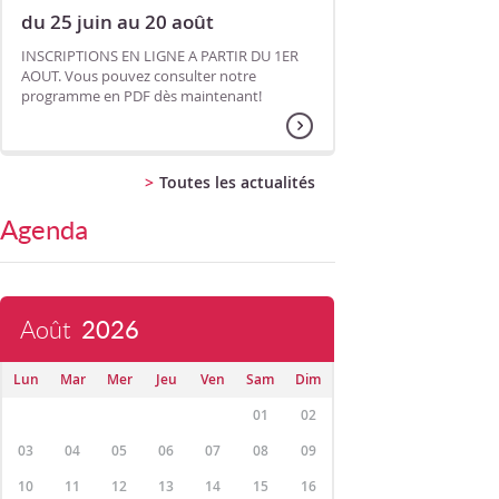
du 25 juin au 20 août
INSCRIPTIONS EN LIGNE A PARTIR DU 1ER
AOUT. Vous pouvez consulter notre
programme en PDF dès maintenant!
Toutes les actualités
Agenda
Août
2026
Lun
Mar
Mer
Jeu
Ven
Sam
Dim
01
02
03
04
05
06
07
08
09
10
11
12
13
14
15
16