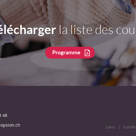
élécharger
la liste des cou
Programme
3 48
opsion.ch
Liens
Condit