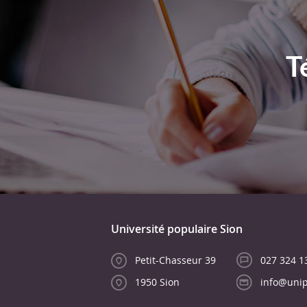
T
Université populaire Sion
Petit-Chasseur 39
027 324 1
1950 Sion
info@unip