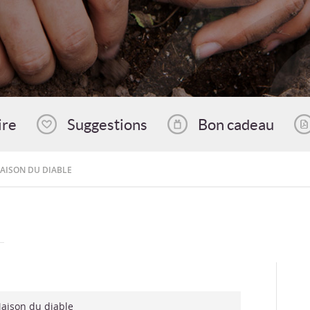
ire
Suggestions
Bon cadeau
AISON DU DIABLE
aison du diable