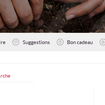
ire
Suggestions
Bon cadeau
erche