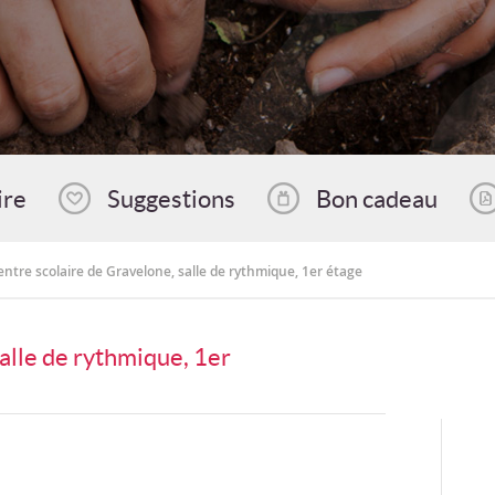
ire
Suggestions
Bon cadeau
entre scolaire de Gravelone, salle de rythmique, 1er étage
alle de rythmique, 1er