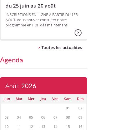
du 25 juin au 20 août
INSCRIPTIONS EN LIGNE A PARTIR DU 1ER
AOUT. Vous pouvez consulter notre
programme en PDF dès maintenant!
Toutes les actualités
Agenda
Août
2026
Lun
Mar
Mer
Jeu
Ven
Sam
Dim
01
02
03
04
05
06
07
08
09
10
11
12
13
14
15
16