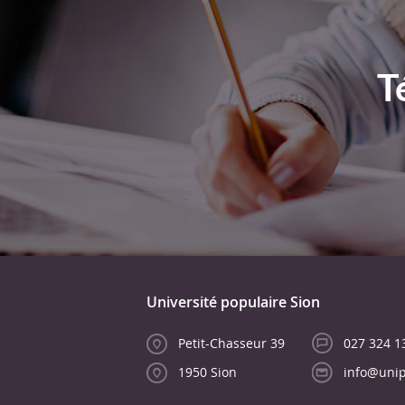
T
Université populaire Sion
Petit-Chasseur 39
027 324 1
1950 Sion
info@unip