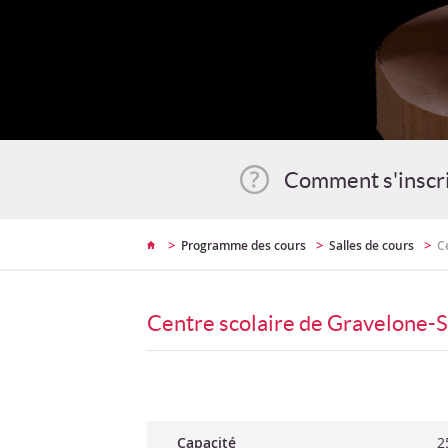
Comment s'inscr
>
>
>
Programme des cours
Salles de cours
C
Centre scolaire de Gravelone-S
Capacité
2