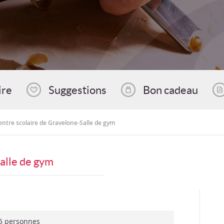
ire
Suggestions
Bon cadeau
entre scolaire de Gravelone-Salle de gym
alle de gym
5 personnes