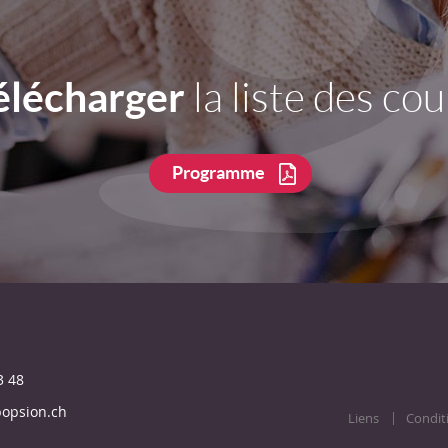
élécharger
la liste des cou
Programme
3 48
opsion.ch
Liens
Condit